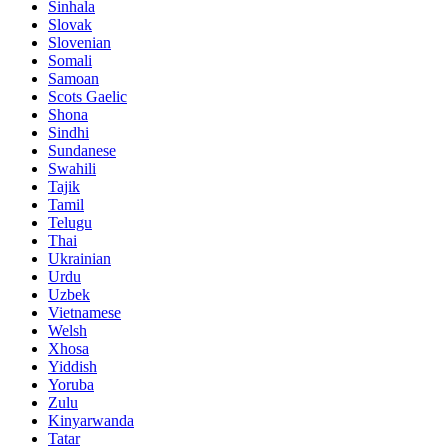
Sinhala
Slovak
Slovenian
Somali
Samoan
Scots Gaelic
Shona
Sindhi
Sundanese
Swahili
Tajik
Tamil
Telugu
Thai
Ukrainian
Urdu
Uzbek
Vietnamese
Welsh
Xhosa
Yiddish
Yoruba
Zulu
Kinyarwanda
Tatar