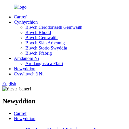
Cartref
Cynhyrchion
Blwch Cerddoriaeth Gemwaith
Blwch Rhodd
Blwch Gemwaith
Blwch Siâp Arbennig
Blwch Storio Swyddfa
Blwch Ffabrig
Amdanom Ni
Arddangosfa a Ffatri
Newyddion
Cysylltwch â Ni
English
Newyddion
Cartref
Newyddion