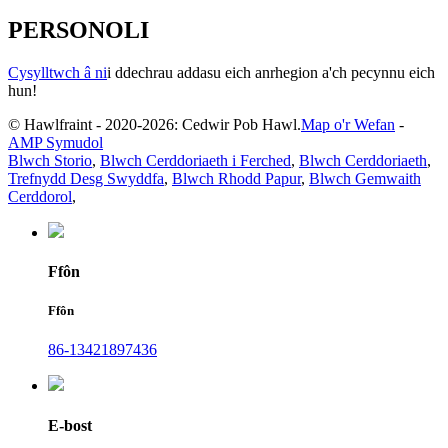
PERSONOLI
Cysylltwch â ni
i ddechrau addasu eich anrhegion a'ch pecynnu eich
hun!
© Hawlfraint - 2020-2026: Cedwir Pob Hawl.
Map o'r Wefan
-
AMP Symudol
Blwch Storio
,
Blwch Cerddoriaeth i Ferched
,
Blwch Cerddoriaeth
,
Trefnydd Desg Swyddfa
,
Blwch Rhodd Papur
,
Blwch Gemwaith
Cerddorol
,
Ffôn
Ffôn
86-13421897436
E-bost