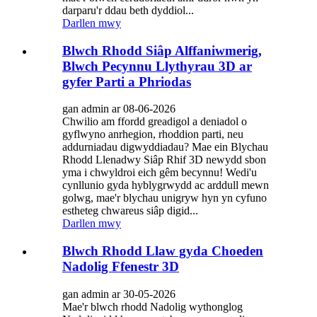
darparu'r ddau beth dyddiol...
Darllen mwy
Blwch Rhodd Siâp Alffaniwmerig,
Blwch Pecynnu Llythyrau 3D ar
gyfer Parti a Phriodas
gan admin ar 08-06-2026
Chwilio am ffordd greadigol a deniadol o
gyflwyno anrhegion, rhoddion parti, neu
addurniadau digwyddiadau? Mae ein Blychau
Rhodd Llenadwy Siâp Rhif 3D newydd sbon
yma i chwyldroi eich gêm becynnu! Wedi'u
cynllunio gyda hyblygrwydd ac arddull mewn
golwg, mae'r blychau unigryw hyn yn cyfuno
estheteg chwareus siâp digid...
Darllen mwy
Blwch Rhodd Llaw gyda Choeden
Nadolig Ffenestr 3D
gan admin ar 30-05-2026
Mae'r blwch rhodd Nadolig wythonglog