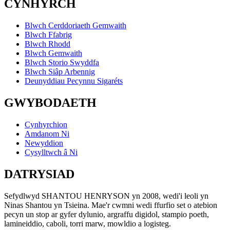
CYNHYRCH
Blwch Cerddoriaeth Gemwaith
Blwch Ffabrig
Blwch Rhodd
Blwch Gemwaith
Blwch Storio Swyddfa
Blwch Siâp Arbennig
Deunyddiau Pecynnu Sigaréts
GWYBODAETH
Cynhyrchion
Amdanom Ni
Newyddion
Cysylltwch â Ni
DATRYSIAD
Sefydlwyd SHANTOU HENRYSON yn 2008, wedi'i leoli yn
Ninas Shantou yn Tsieina. Mae'r cwmni wedi ffurfio set o atebion
pecyn un stop ar gyfer dylunio, argraffu digidol, stampio poeth,
lamineiddio, caboli, torri marw, mowldio a logisteg.