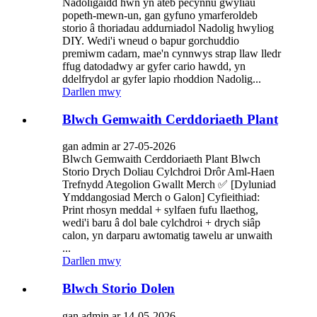
Nadoligaidd hwn yn ateb pecynnu gwyliau
popeth-mewn-un, gan gyfuno ymarferoldeb
storio â thoriadau addurniadol Nadolig hwyliog
DIY. Wedi'i wneud o bapur gorchuddio
premiwm cadarn, mae'n cynnwys strap llaw lledr
ffug datodadwy ar gyfer cario hawdd, yn
ddelfrydol ar gyfer lapio rhoddion Nadolig...
Darllen mwy
Blwch Gemwaith Cerddoriaeth Plant
gan admin ar 27-05-2026
Blwch Gemwaith Cerddoriaeth Plant Blwch
Storio Drych Doliau Cylchdroi Drôr Aml-Haen
Trefnydd Ategolion Gwallt Merch ✅ [Dyluniad
Ymddangosiad Merch o Galon] Cyfieithiad:
Print rhosyn meddal + sylfaen fufu llaethog,
wedi'i baru â dol bale cylchdroi + drych siâp
calon, yn darparu awtomatig tawelu ar unwaith
...
Darllen mwy
Blwch Storio Dolen
gan admin ar 14-05-2026