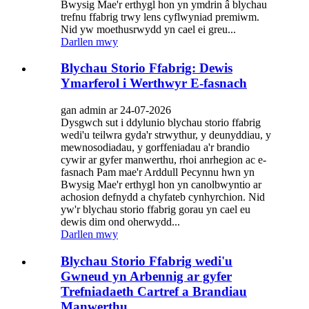
Bwysig Mae'r erthygl hon yn ymdrin â blychau
trefnu ffabrig trwy lens cyflwyniad premiwm.
Nid yw moethusrwydd yn cael ei greu...
Darllen mwy
Blychau Storio Ffabrig: Dewis
Ymarferol i Werthwyr E-fasnach
gan admin ar 24-07-2026
Dysgwch sut i ddylunio blychau storio ffabrig
wedi'u teilwra gyda'r strwythur, y deunyddiau, y
mewnosodiadau, y gorffeniadau a'r brandio
cywir ar gyfer manwerthu, rhoi anrhegion ac e-
fasnach Pam mae'r Arddull Pecynnu hwn yn
Bwysig Mae'r erthygl hon yn canolbwyntio ar
achosion defnydd a chyfateb cynhyrchion. Nid
yw'r blychau storio ffabrig gorau yn cael eu
dewis dim ond oherwydd...
Darllen mwy
Blychau Storio Ffabrig wedi'u
Gwneud yn Arbennig ar gyfer
Trefniadaeth Cartref a Brandiau
Manwerthu