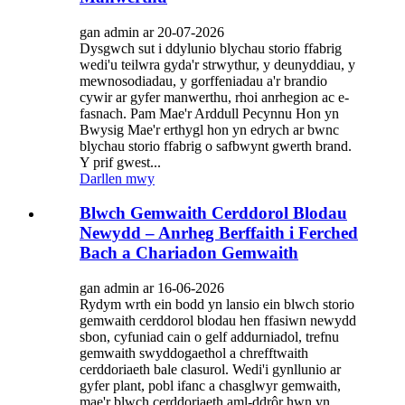
gan admin ar 20-07-2026
Dysgwch sut i ddylunio blychau storio ffabrig
wedi'u teilwra gyda'r strwythur, y deunyddiau, y
mewnosodiadau, y gorffeniadau a'r brandio
cywir ar gyfer manwerthu, rhoi anrhegion ac e-
fasnach. Pam Mae'r Arddull Pecynnu Hon yn
Bwysig Mae'r erthygl hon yn edrych ar bwnc
blychau storio ffabrig o safbwynt gwerth brand.
Y prif gwest...
Darllen mwy
Blwch Gemwaith Cerddorol Blodau
Newydd – Anrheg Berffaith i Ferched
Bach a Chariadon Gemwaith
gan admin ar 16-06-2026
Rydym wrth ein bodd yn lansio ein blwch storio
gemwaith cerddorol blodau hen ffasiwn newydd
sbon, cyfuniad cain o gelf addurniadol, trefnu
gemwaith swyddogaethol a chrefftwaith
cerddoriaeth bale clasurol. Wedi'i gynllunio ar
gyfer plant, pobl ifanc a chasglwyr gemwaith,
mae'r blwch cerddoriaeth aml-ddrôr hwn yn