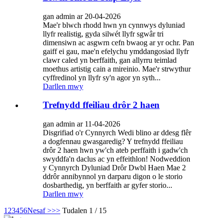
gan admin ar 20-04-2026
Mae'r blwch rhodd hwn yn cynnwys dyluniad
llyfr realistig, gyda silwét llyfr sgwâr tri
dimensiwn ac asgwrn cefn bwaog ar yr ochr. Pan
gaiff ei gau, mae'n efelychu ymddangosiad llyfr
clawr caled yn berffaith, gan allyrru teimlad
moethus artistig cain a mireinio. Mae'r strwythur
cyffredinol yn llyfr sy'n agor yn syth...
Darllen mwy
Trefnydd ffeiliau drôr 2 haen
gan admin ar 11-04-2026
Disgrifiad o'r Cynnyrch Wedi blino ar ddesg flêr
a dogfennau gwasgaredig? Y trefnydd ffeiliau
drôr 2 haen hwn yw'ch ateb perffaith i gadw'ch
swyddfa'n daclus ac yn effeithlon! Nodweddion
y Cynnyrch Dyluniad Drôr Dwbl Haen Mae 2
ddrôr annibynnol yn darparu digon o le storio
dosbarthedig, yn berffaith ar gyfer storio...
Darllen mwy
1
2
3
4
5
6
Nesaf >
>>
Tudalen 1 / 15