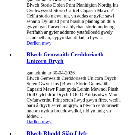
Blwch Storio Dolen Print Planhigion Nordig Ins,
Cynhwysydd Storio Cartref Capasiti Mawr ✅
Celf a storio mewn un, yn addas ar gyfer sawl
senario Dyluniad print braslun planhigion du a
gwyn, gan ffarwelio â blychau storio undonog.
Perffaith ar gyfer addurno ystafelloedd gwely,
astudiaethau, cypyrddau dillad, a byw ...
Darllen mwy
Blwch Gemwaith Cerddoriaeth
Unicorn Drych
gan admin ar 30-04-2026
Blwch Gemwaith Cerddoriaeth Unicorn Drych
Seren Gwynt Ins | Blwch Storio Gemwaith
Capasiti Mawr Plant gyda Leinin Mewnol Plush
Doll Cylchdroi Drych LOGO Addasadwy Man
Cyfanwerthu Print seren llwyd gwyn ffres, wedi'i
baru â drych seren unigryw a blwch cerddoriaeth
uncorn nyddu breuddwydiol, nid yn unig yn
Iddew...
Darllen mwy
Blwch Rhodd Siâp Llyfr