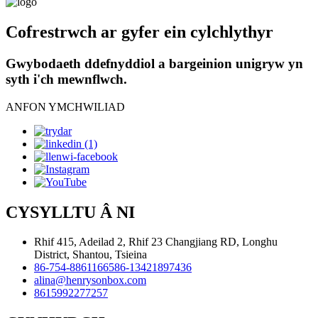
Cofrestrwch ar gyfer ein cylchlythyr
Gwybodaeth ddefnyddiol a bargeinion unigryw yn
syth i'ch mewnflwch.
ANFON YMCHWILIAD
CYSYLLTU Â NI
Rhif 415, Adeilad 2, Rhif 23 Changjiang RD, Longhu
District, Shantou, Tsieina
86-754-88611665
86-13421897436
alina@henrysonbox.com
8615992277257