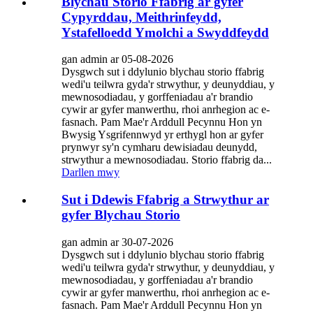
Blychau Storio Ffabrig ar gyfer
Cypyrddau, Meithrinfeydd,
Ystafelloedd Ymolchi a Swyddfeydd
gan admin ar 05-08-2026
Dysgwch sut i ddylunio blychau storio ffabrig
wedi'u teilwra gyda'r strwythur, y deunyddiau, y
mewnosodiadau, y gorffeniadau a'r brandio
cywir ar gyfer manwerthu, rhoi anrhegion ac e-
fasnach. Pam Mae'r Arddull Pecynnu Hon yn
Bwysig Ysgrifennwyd yr erthygl hon ar gyfer
prynwyr sy'n cymharu dewisiadau deunydd,
strwythur a mewnosodiadau. Storio ffabrig da...
Darllen mwy
Sut i Ddewis Ffabrig a Strwythur ar
gyfer Blychau Storio
gan admin ar 30-07-2026
Dysgwch sut i ddylunio blychau storio ffabrig
wedi'u teilwra gyda'r strwythur, y deunyddiau, y
mewnosodiadau, y gorffeniadau a'r brandio
cywir ar gyfer manwerthu, rhoi anrhegion ac e-
fasnach. Pam Mae'r Arddull Pecynnu Hon yn